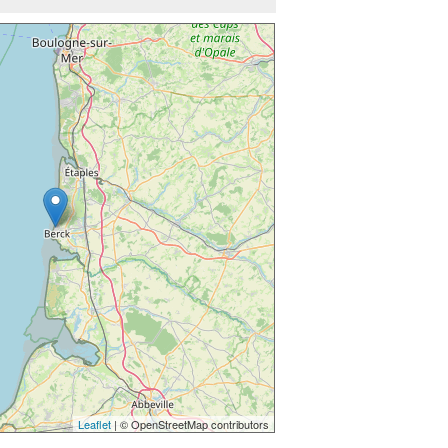
Leaflet
| © OpenStreetMap contributors